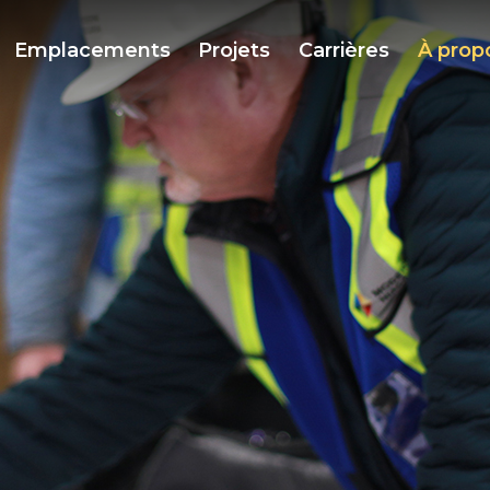
Emplacements
Projets
Carrières
À prop